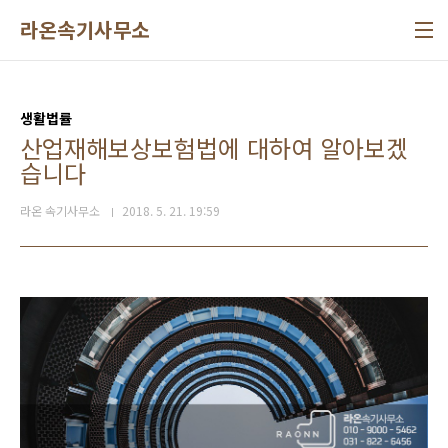
본문 바로가기
라온속기사무소
생활법률
산업재해보상보험법에 대하여 알아보겠
습니다
라온 속기사무소
2018. 5. 21. 19:59