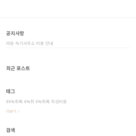
공지사항
라온 속기사무소 비용 안내
최근 포스트
태그
#녹취록 #녹취 #녹취록 작성비용
더보기
검색