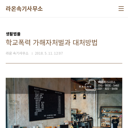
본문 바로가기
라온속기사무소
생활법률
학교폭력 가해자처벌과 대처방법
라온 속기사무소
2018. 5. 11. 12:07