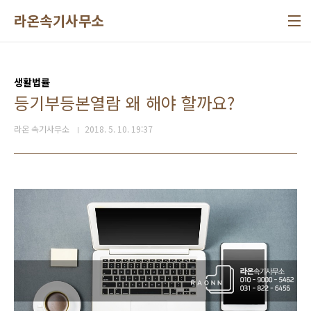
본문 바로가기
라온속기사무소
생활법률
등기부등본열람 왜 해야 할까요?
라온 속기사무소
2018. 5. 10. 19:37