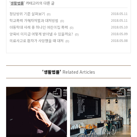
'
생활법률
' 카테고리의 다른 글
정당방위 기준 살펴보기
2018.05.11
(0)
학교폭력 가해자처벌과 대처방법
2018.05.11
(0)
아동학대 사례 중 하나인 어린이집 폭력
2018.05.10
(0)
양육비 미지급 어떻게 받아낼 수 있을까요?
2018.05.09
(0)
의료사고로 환자가 사망했을 때 대처
2018.05.08
(0)
'생활법률'
Related Articles