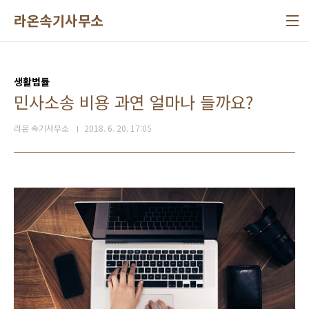
본문 바로가기
라온속기사무소
생활법률
민사소송 비용 과연 얼마나 들까요?
라온 속기사무소
2018. 6. 20. 17:05