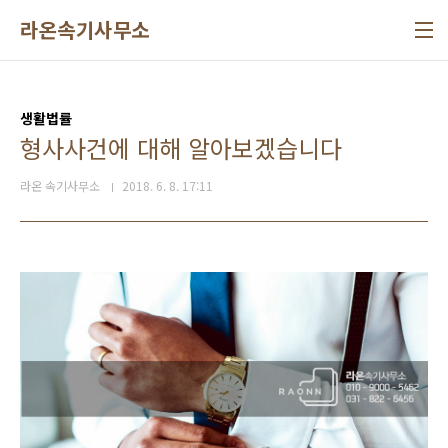
본문 바로가기
라온속기사무소
생활법률
형사사건에 대해 알아보겠습니다
라온 속기사무소
2018. 6. 8. 17:11