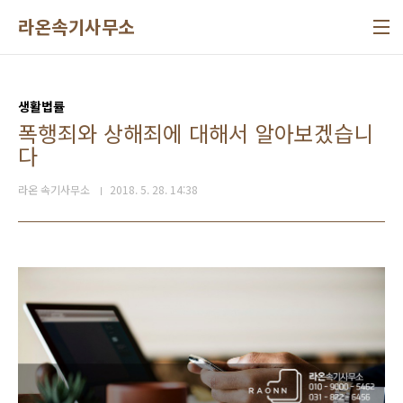
본문 바로가기
라온속기사무소
생활법률
폭행죄와 상해죄에 대해서 알아보겠습니
다
라온 속기사무소
2018. 5. 28. 14:38