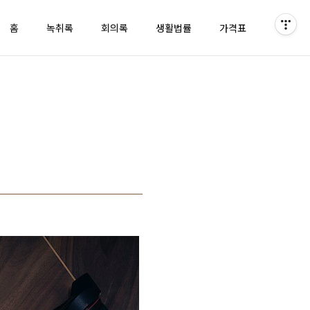
홈
녹취록
회의록
생활법률
가격표