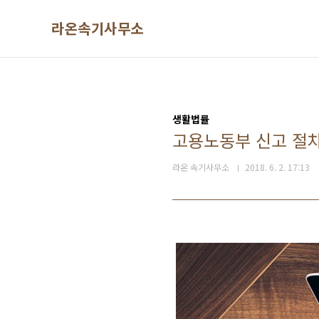
본문 바로가기
라온속기사무소
생활법률
고용노동부 신고 절
라온 속기사무소
2018. 6. 2. 17:13