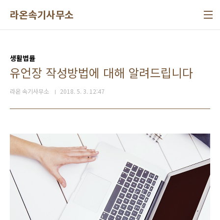
본문 바로가기
라온속기사무소
생활법률
유언장 작성방법에 대해 알려드립니다
라온 속기사무소
2018. 5. 3. 12:47